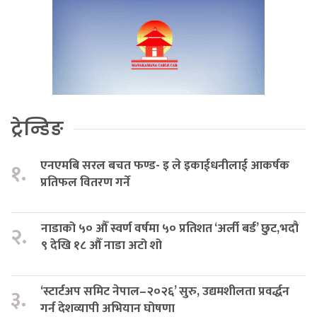
ट्रेन्डिङ
एनएमबि सरल बचत फण्ड- इ ले इकाईधनीलाई आकर्षक
१.
प्रतिफल वितरण गर्ने
नाडाको ५० औँ स्वर्ण वर्षमा ५० प्रतिशत ‘अर्ली बर्ड’ छुट,भदौ
२.
९ देखि १८ औँ नाडा अटो शो
‘स्टार्टअप समिट नेपाल–२०२६’ सुरु, उद्यमशीलता प्रवर्द्धन
३.
गर्न देशव्यापी अभियान घोषणा