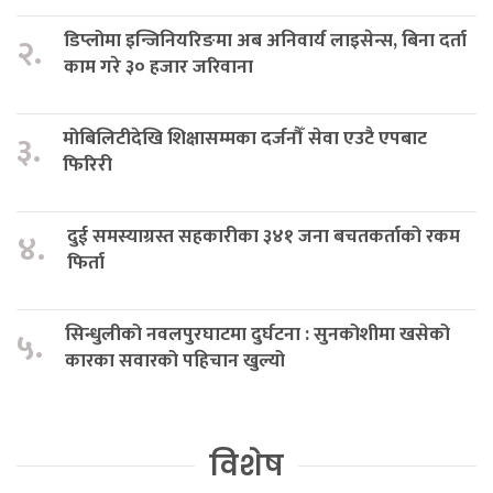
डिप्लोमा इन्जिनियरिङमा अब अनिवार्य लाइसेन्स, बिना दर्ता
२.
काम गरे ३० हजार जरिवाना
मोबिलिटीदेखि शिक्षासम्मका दर्जनौँ सेवा एउटै एपबाट
३.
फिरिरी
दुई समस्याग्रस्त सहकारीका ३४१ जना बचतकर्ताको रकम
४.
फिर्ता
सिन्धुलीको नवलपुरघाटमा दुर्घटना : सुनकोशीमा खसेको
५.
कारका सवारको पहिचान खुल्यो
विशेष