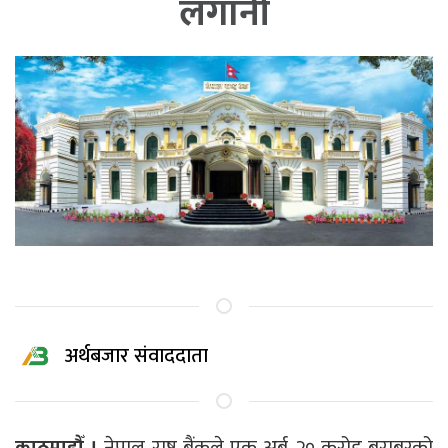
लगानी
अर्थबजार संवाददाता
काठमाडौँ ।
नेपाल राष्ट्र बैंकले एक अर्ब २० करोड बराबरको