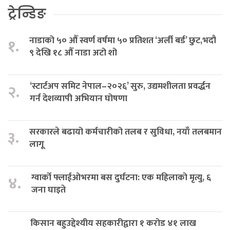
ट्रेन्डिङ
नाडाको ५० औँ स्वर्ण वर्षमा ५० प्रतिशत ‘अर्ली बर्ड’ छुट,भदौ
१.
९ देखि १८ औँ नाडा अटो शो
‘स्टार्टअप समिट नेपाल–२०२६’ सुरु, उद्यमशीलता प्रवर्द्धन
२.
गर्न देशव्यापी अभियान घोषणा
सरकारले बढायो कर्मचारीको तलब र सुविधा, नयाँ तलबमान
३.
लागू
ग्वार्को फ्लाईओभरमा बस दुर्घटना: एक महिलाको मृत्यु, ६
४.
जना घाइते
किसान बहुउद्देश्यीय सहकारीद्वारा १ करोड ४१ लाख