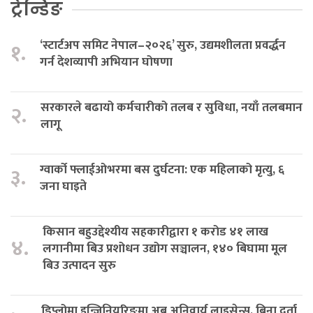
ट्रेन्डिङ
‘स्टार्टअप समिट नेपाल–२०२६’ सुरु, उद्यमशीलता प्रवर्द्धन
१.
गर्न देशव्यापी अभियान घोषणा
सरकारले बढायो कर्मचारीको तलब र सुविधा, नयाँ तलबमान
२.
लागू
ग्वार्को फ्लाईओभरमा बस दुर्घटना: एक महिलाको मृत्यु, ६
३.
जना घाइते
किसान बहुउद्देश्यीय सहकारीद्वारा १ करोड ४१ लाख
४.
लगानीमा बिउ प्रशोधन उद्योग सञ्चालन, १४० बिघामा मूल
बिउ उत्पादन सुरु
डिप्लोमा इन्जिनियरिङमा अब अनिवार्य लाइसेन्स, बिना दर्ता