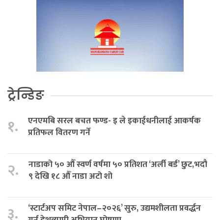
ट्रेन्डिङ
एनएमबि सरल बचत फण्ड- इ ले इकाईधनीलाई आकर्षक
१.
प्रतिफल वितरण गर्ने
नाडाको ५० औँ स्वर्ण वर्षमा ५० प्रतिशत ‘अर्ली बर्ड’ छुट,भदौ
२.
९ देखि १८ औँ नाडा अटो शो
‘स्टार्टअप समिट नेपाल–२०२६’ सुरु, उद्यमशीलता प्रवर्द्धन
३.
गर्न देशव्यापी अभियान घोषणा