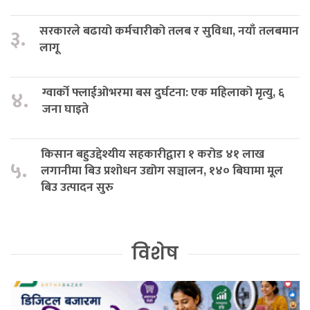
सरकारले बढायो कर्मचारीको तलब र सुविधा, नयाँ तलबमान
३.
लागू
ग्वार्को फ्लाईओभरमा बस दुर्घटना: एक महिलाको मृत्यु, ६
४.
जना घाइते
किसान बहुउद्देश्यीय सहकारीद्वारा १ करोड ४१ लाख
५.
लगानीमा बिउ प्रशोधन उद्योग सञ्चालन, १४० बिघामा मूल
बिउ उत्पादन सुरु
विशेष