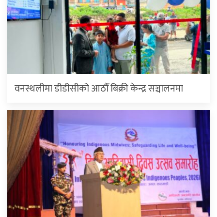
वनस्थलीमा डीडीसीको आठौँ बिक्री केन्द्र सञ्चालनमा