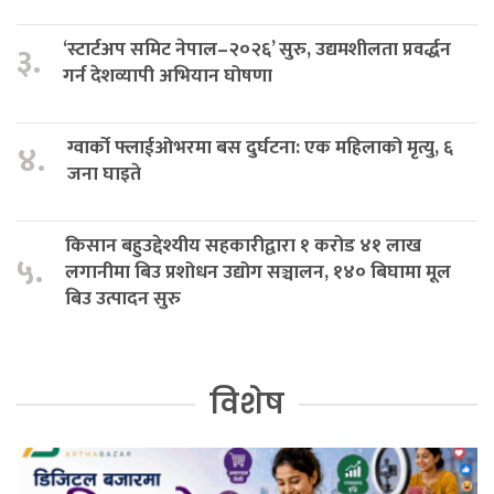
‘स्टार्टअप समिट नेपाल–२०२६’ सुरु, उद्यमशीलता प्रवर्द्धन
३.
गर्न देशव्यापी अभियान घोषणा
ग्वार्को फ्लाईओभरमा बस दुर्घटना: एक महिलाको मृत्यु, ६
४.
जना घाइते
किसान बहुउद्देश्यीय सहकारीद्वारा १ करोड ४१ लाख
५.
लगानीमा बिउ प्रशोधन उद्योग सञ्चालन, १४० बिघामा मूल
बिउ उत्पादन सुरु
विशेष