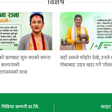
विशेष
को ऋणबाट सुरु भएको सपना
जहाँ अरूले फोहोर देखे, उनले 
ी कल्पनाको
गोबरबाट उद्यम खडा गर्ने ‘गोवर
रतासम्मको यात्रा
मिडिया कम्पनी प्रा.लि.
साइट 