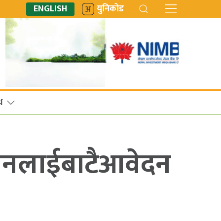
ENGLISH
युनिकोड
ध
अनलाईबाटैआवेदन