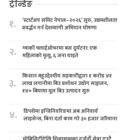
ट्रेन्डिङ
‘स्टार्टअप समिट नेपाल–२०२६’ सुरु, उद्यमशीलता
१.
प्रवर्द्धन गर्न देशव्यापी अभियान घोषणा
ग्वार्को फ्लाईओभरमा बस दुर्घटना: एक
२.
महिलाको मृत्यु, ६ जना घाइते
किसान बहुउद्देश्यीय सहकारीद्वारा १ करोड ४१
३.
लाख लगानीमा बिउ प्रशोधन उद्योग सञ्चालन,
१४० बिघामा मूल बिउ उत्पादन सुरु
डिप्लोमा इन्जिनियरिङमा अब अनिवार्य
४.
लाइसेन्स, बिना दर्ता काम गरे ३० हजार जरिवाना
मोबिलिटीदेखि शिक्षासम्मका दर्जनौँ सेवा एउटै