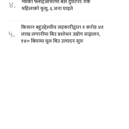
ग्वार्को फ्लाईओभरमा बस दुर्घटना: एक
४.
महिलाको मृत्यु, ६ जना घाइते
किसान बहुउद्देश्यीय सहकारीद्वारा १ करोड ४१
५.
लाख लगानीमा बिउ प्रशोधन उद्योग सञ्चालन,
१४० बिघामा मूल बिउ उत्पादन सुरु