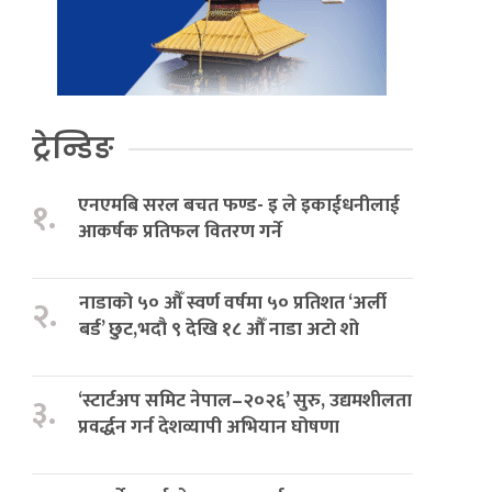
ट्रेन्डिङ
एनएमबि सरल बचत फण्ड- इ ले इकाईधनीलाई
१.
आकर्षक प्रतिफल वितरण गर्ने
नाडाको ५० औँ स्वर्ण वर्षमा ५० प्रतिशत ‘अर्ली
२.
बर्ड’ छुट,भदौ ९ देखि १८ औँ नाडा अटो शो
‘स्टार्टअप समिट नेपाल–२०२६’ सुरु, उद्यमशीलता
३.
प्रवर्द्धन गर्न देशव्यापी अभियान घोषणा