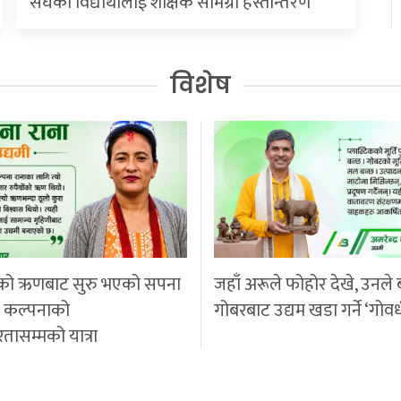
संघका विद्यार्थीलाई शैक्षिक सामग्री हस्तान्तरण
विशेष
को ऋणबाट सुरु भएको सपना
जहाँ अरूले फोहोर देखे, उनले 
ी कल्पनाको
गोबरबाट उद्यम खडा गर्ने ‘गोवर
रतासम्मको यात्रा