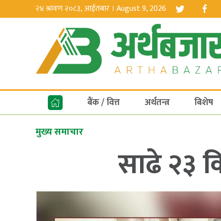
२४ श्रावण २०८३, आईतबार । August 9, 2026
बैंक / वित्त
अर्थतन्त्र
बिशेष
मुख्य समाचार
साढे २३ क