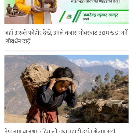
जहाँ अरूले फोहोर देखे, उनले बजारः गोबरबाट उद्यम खडा गर्ने
‘गोवर्धन दाई’
नेपालमा बालश्रम : हिमाली तथा पहाडी दुर्गम क्षेत्रमा अझै