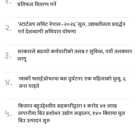
१.
प्रतिफल वितरण गर्ने
‘स्टार्टअप समिट नेपाल–२०२६’ सुरु, उद्यमशीलता प्रवर्द्धन
२.
गर्न देशव्यापी अभियान घोषणा
सरकारले बढायो कर्मचारीको तलब र सुविधा, नयाँ तलबमान
३.
लागू
ग्वार्को फ्लाईओभरमा बस दुर्घटना: एक महिलाको मृत्यु, ६
४.
जना घाइते
किसान बहुउद्देश्यीय सहकारीद्वारा १ करोड ४१ लाख
५.
लगानीमा बिउ प्रशोधन उद्योग सञ्चालन, १४० बिघामा मूल
बिउ उत्पादन सुरु