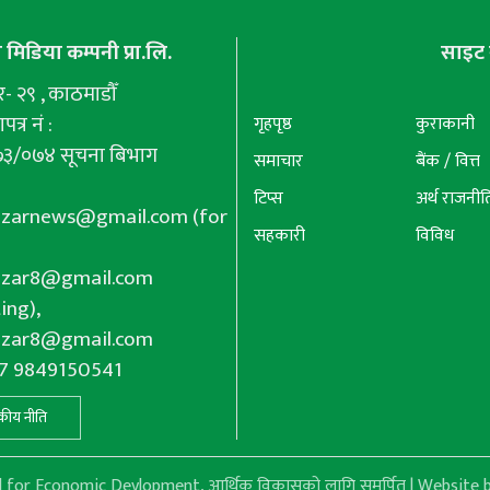
मिडिया कम्पनी प्रा.लि.
साइट 
 २९ , काठमाडौँ
पत्र नं :
गृहपृष्ठ
कुराकानी
७३/०७४ सूचना बिभाग
समाचार
बैंक / वित्त
टिप्स
अर्थ राजनीत
azarnews@gmail.com
(for
सहकारी
विविध
azar8@gmail.com
ing),
azar8@gmail.com
77 9849150541
कीय नीति
or Economic Devlopment, आर्थिक विकासको लागि समर्पित | Website b