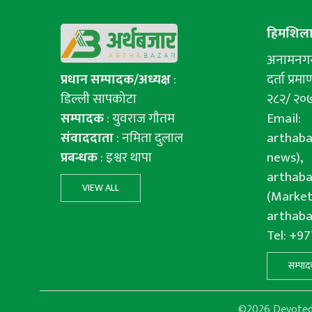
हिमशिला 
अनामनगर-
प्रधान सम्पादक/अध्यक्ष
:
दर्ता प्रमाण
डिल्ली सापकोटा
२८२/ २०
सम्पादक
: युवराज गाैतम
Email:
संवाददाता
: नमिता दुलाल
arthab
प्रबन्धक
: इश्वर थापा
news),
arthab
VIEW ALL
(Market
arthab
Tel: +9
सम्पाद
©2026 Devoted f