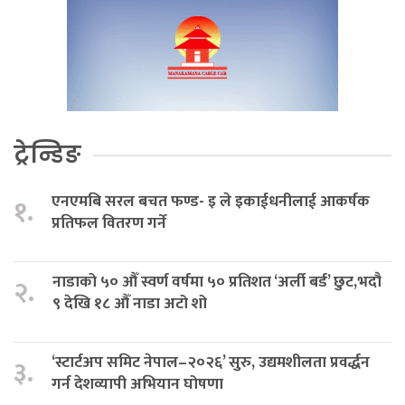
ट्रेन्डिङ
एनएमबि सरल बचत फण्ड- इ ले इकाईधनीलाई आकर्षक
१.
प्रतिफल वितरण गर्ने
नाडाको ५० औँ स्वर्ण वर्षमा ५० प्रतिशत ‘अर्ली बर्ड’ छुट,भदौ
२.
९ देखि १८ औँ नाडा अटो शो
‘स्टार्टअप समिट नेपाल–२०२६’ सुरु, उद्यमशीलता प्रवर्द्धन
३.
गर्न देशव्यापी अभियान घोषणा