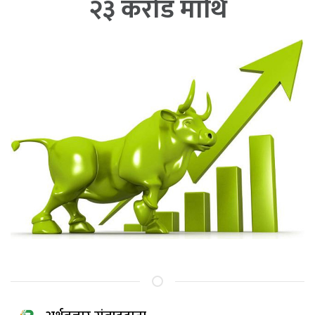
२३ करोड माथि