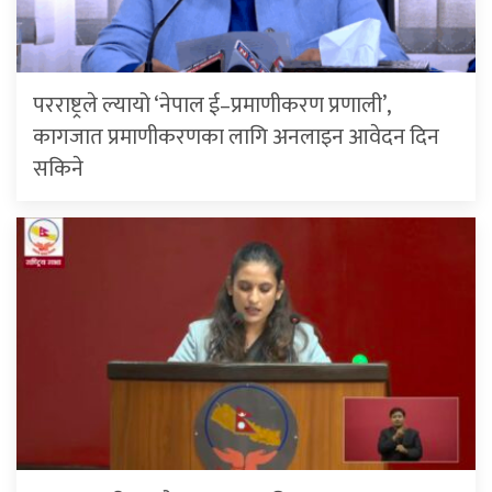
परराष्ट्रले ल्यायो ‘नेपाल ई–प्रमाणीकरण प्रणाली’,
कागजात प्रमाणीकरणका लागि अनलाइन आवेदन दिन
सकिने