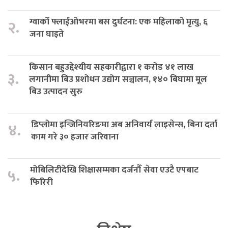
ग्वार्को फ्लाईओभरमा बस दुर्घटना: एक महिलाको मृत्यु, ६
२.
जना घाइते
किसान बहुउद्देश्यीय सहकारीद्वारा १ करोड ४१ लाख
३.
लगानीमा बिउ प्रशोधन उद्योग सञ्चालन, १४० बिघामा मूल
बिउ उत्पादन सुरु
डिप्लोमा इन्जिनियरिङमा अब अनिवार्य लाइसेन्स, बिना दर्ता
४.
काम गरे ३० हजार जरिवाना
मोबिलिटीदेखि शिक्षासम्मका दर्जनौँ सेवा एउटै एपबाट
५.
फिरिरी