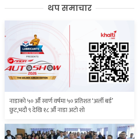
थप समाचार
नाडाको ५० औँ स्वर्ण वर्षमा ५० प्रतिशत ‘अर्ली बर्ड’
छुट,भदौ ९ देखि १८ औँ नाडा अटो शो