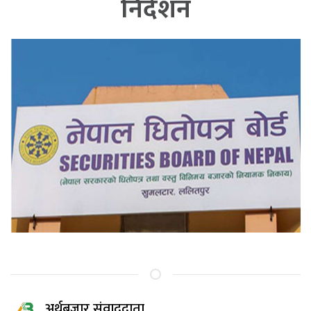
निर्देशन
अर्थबजार संवाददाता