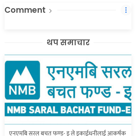
Comment
थप समाचार
एनएमबि सरल बचत फण्ड- इ ले इकाईधनीलाई आकर्षक