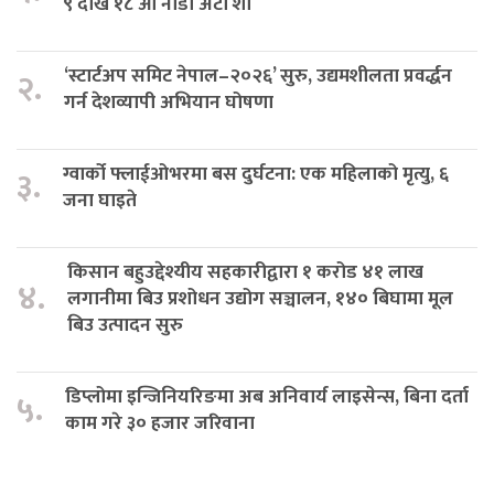
९ देखि १८ औँ नाडा अटो शो
‘स्टार्टअप समिट नेपाल–२०२६’ सुरु, उद्यमशीलता प्रवर्द्धन
२.
गर्न देशव्यापी अभियान घोषणा
ग्वार्को फ्लाईओभरमा बस दुर्घटना: एक महिलाको मृत्यु, ६
३.
जना घाइते
किसान बहुउद्देश्यीय सहकारीद्वारा १ करोड ४१ लाख
४.
लगानीमा बिउ प्रशोधन उद्योग सञ्चालन, १४० बिघामा मूल
बिउ उत्पादन सुरु
डिप्लोमा इन्जिनियरिङमा अब अनिवार्य लाइसेन्स, बिना दर्ता
५.
काम गरे ३० हजार जरिवाना