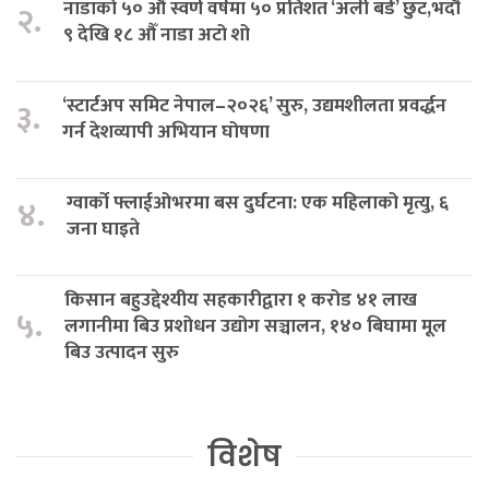
नाडाको ५० औँ स्वर्ण वर्षमा ५० प्रतिशत ‘अर्ली बर्ड’ छुट,भदौ
२.
९ देखि १८ औँ नाडा अटो शो
‘स्टार्टअप समिट नेपाल–२०२६’ सुरु, उद्यमशीलता प्रवर्द्धन
३.
गर्न देशव्यापी अभियान घोषणा
ग्वार्को फ्लाईओभरमा बस दुर्घटना: एक महिलाको मृत्यु, ६
४.
जना घाइते
किसान बहुउद्देश्यीय सहकारीद्वारा १ करोड ४१ लाख
५.
लगानीमा बिउ प्रशोधन उद्योग सञ्चालन, १४० बिघामा मूल
बिउ उत्पादन सुरु
विशेष