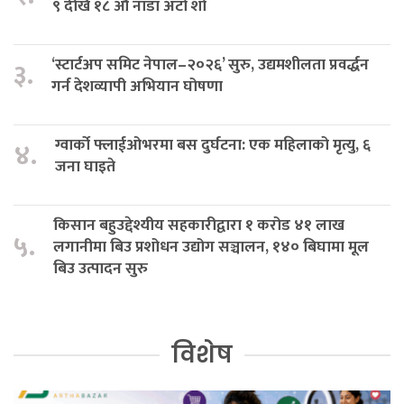
९ देखि १८ औँ नाडा अटो शो
‘स्टार्टअप समिट नेपाल–२०२६’ सुरु, उद्यमशीलता प्रवर्द्धन
३.
गर्न देशव्यापी अभियान घोषणा
ग्वार्को फ्लाईओभरमा बस दुर्घटना: एक महिलाको मृत्यु, ६
४.
जना घाइते
किसान बहुउद्देश्यीय सहकारीद्वारा १ करोड ४१ लाख
५.
लगानीमा बिउ प्रशोधन उद्योग सञ्चालन, १४० बिघामा मूल
बिउ उत्पादन सुरु
विशेष