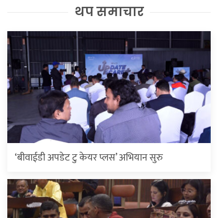
थप समाचार
‘बीवाईडी अपडेट टु केयर प्लस’ अभियान सुरु