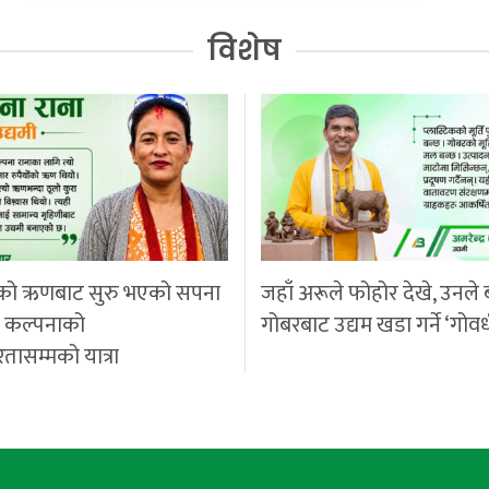
विशेष
को ऋणबाट सुरु भएको सपना
जहाँ अरूले फोहोर देखे, उनले 
ी कल्पनाको
गोबरबाट उद्यम खडा गर्ने ‘गोवर
रतासम्मको यात्रा