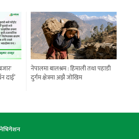
बजारः
नेपालमा बालश्रम : हिमाली तथा पहाडी
्धन दाई’
दुर्गम क्षेत्रमा अझै जोखिम
नेभिगेशन