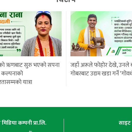
को ऋणबाट सुरु भएको सपना
जहाँ अरूले फोहोर देखे, उनले 
ी कल्पनाको
गोबरबाट उद्यम खडा गर्ने ‘गोवर
रतासम्मको यात्रा
मिडिया कम्पनी प्रा.लि.
साइट 