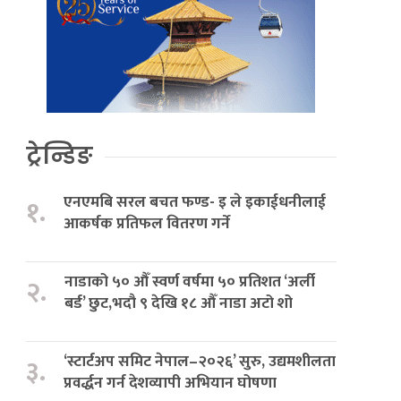
ट्रेन्डिङ
एनएमबि सरल बचत फण्ड- इ ले इकाईधनीलाई
१.
आकर्षक प्रतिफल वितरण गर्ने
नाडाको ५० औँ स्वर्ण वर्षमा ५० प्रतिशत ‘अर्ली
२.
बर्ड’ छुट,भदौ ९ देखि १८ औँ नाडा अटो शो
‘स्टार्टअप समिट नेपाल–२०२६’ सुरु, उद्यमशीलता
३.
प्रवर्द्धन गर्न देशव्यापी अभियान घोषणा