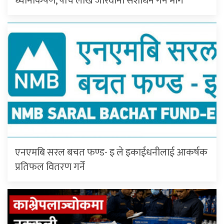
ध्यानाकर्षण, पाँच लाख जरिवाना संशोधन गर्न माग
एनएमबि सरल बचत फण्ड- इ ले इकाईधनीलाई आकर्षक
प्रतिफल वितरण गर्ने