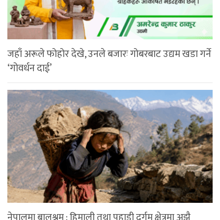
जहाँ अरूले फोहोर देखे, उनले बजारः गोबरबाट उद्यम खडा गर्ने
‘गोवर्धन दाई’
नेपालमा बालश्रम : हिमाली तथा पहाडी दुर्गम क्षेत्रमा अझै