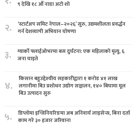
१.
९ देखि १८ औँ नाडा अटो शो
‘स्टार्टअप समिट नेपाल–२०२६’ सुरु, उद्यमशीलता प्रवर्द्धन
२.
गर्न देशव्यापी अभियान घोषणा
ग्वार्को फ्लाईओभरमा बस दुर्घटना: एक महिलाको मृत्यु, ६
३.
जना घाइते
किसान बहुउद्देश्यीय सहकारीद्वारा १ करोड ४१ लाख
४.
लगानीमा बिउ प्रशोधन उद्योग सञ्चालन, १४० बिघामा मूल
बिउ उत्पादन सुरु
डिप्लोमा इन्जिनियरिङमा अब अनिवार्य लाइसेन्स, बिना दर्ता
५.
काम गरे ३० हजार जरिवाना