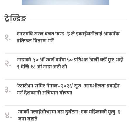
ट्रेन्डिङ
एनएमबि सरल बचत फण्ड- इ ले इकाईधनीलाई आकर्षक
१.
प्रतिफल वितरण गर्ने
नाडाको ५० औँ स्वर्ण वर्षमा ५० प्रतिशत ‘अर्ली बर्ड’ छुट,भदौ
२.
९ देखि १८ औँ नाडा अटो शो
‘स्टार्टअप समिट नेपाल–२०२६’ सुरु, उद्यमशीलता प्रवर्द्धन
३.
गर्न देशव्यापी अभियान घोषणा
ग्वार्को फ्लाईओभरमा बस दुर्घटना: एक महिलाको मृत्यु, ६
४.
जना घाइते