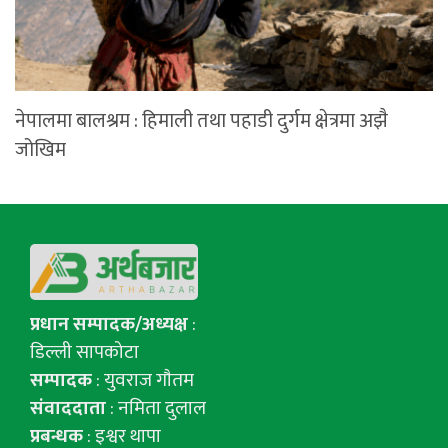
नेपालमा बालश्रम : हिमाली तथा पहाडी दुर्गम क्षेत्रमा अझै
जोखिम
प्रधान सम्पादक/अध्यक्ष
:
डिल्ली सापकोटा
सम्पादक
: युवराज गाैतम
संवाददाता
: नमिता दुलाल
प्रबन्धक
: इश्वर थापा