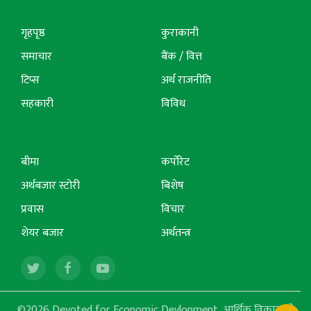
गृहपृष्ठ
कुराकानी
समाचार
बैंक / वित्त
टिप्स
अर्थ राजनीति
सहकारी
विविध
बीमा
कर्पोरेट
अर्थबजार स्टोरी
बिशेष
प्रवास
विचार
शेयर बजार
अर्थतन्त्र
©2026 Devoted for Economic Devlopment, आर्थिक विकासको