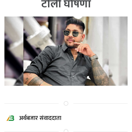
टोली घोषणा
अर्थबजार संवाददाता