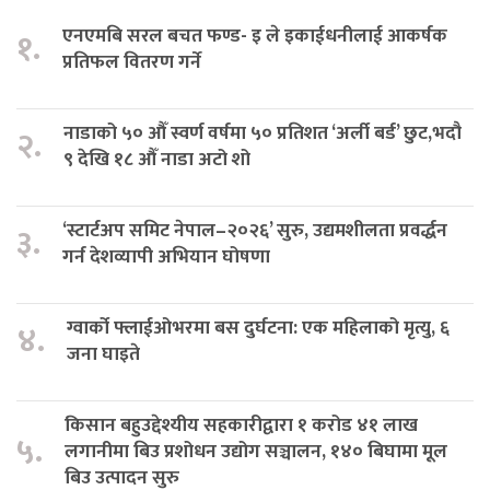
एनएमबि सरल बचत फण्ड- इ ले इकाईधनीलाई आकर्षक
१.
प्रतिफल वितरण गर्ने
नाडाको ५० औँ स्वर्ण वर्षमा ५० प्रतिशत ‘अर्ली बर्ड’ छुट,भदौ
२.
९ देखि १८ औँ नाडा अटो शो
‘स्टार्टअप समिट नेपाल–२०२६’ सुरु, उद्यमशीलता प्रवर्द्धन
३.
गर्न देशव्यापी अभियान घोषणा
ग्वार्को फ्लाईओभरमा बस दुर्घटना: एक महिलाको मृत्यु, ६
४.
जना घाइते
किसान बहुउद्देश्यीय सहकारीद्वारा १ करोड ४१ लाख
५.
लगानीमा बिउ प्रशोधन उद्योग सञ्चालन, १४० बिघामा मूल
बिउ उत्पादन सुरु