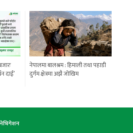
बजारः
नेपालमा बालश्रम : हिमाली तथा पहाडी
्धन दाई’
दुर्गम क्षेत्रमा अझै जोखिम
नेभिगेशन