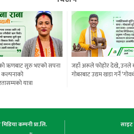
को ऋणबाट सुरु भएको सपना
जहाँ अरूले फोहोर देखे, उनले 
ी कल्पनाको
गोबरबाट उद्यम खडा गर्ने ‘गोवर
रतासम्मको यात्रा
मिडिया कम्पनी प्रा.लि.
साइट 