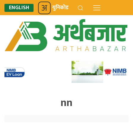
ENGLISH
युनिकोड
nn