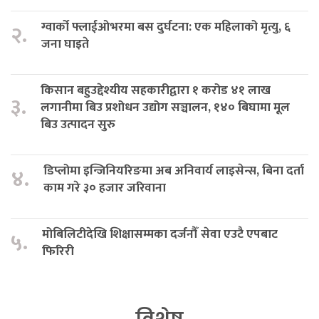
ग्वार्को फ्लाईओभरमा बस दुर्घटना: एक महिलाको मृत्यु, ६
२.
जना घाइते
किसान बहुउद्देश्यीय सहकारीद्वारा १ करोड ४१ लाख
३.
लगानीमा बिउ प्रशोधन उद्योग सञ्चालन, १४० बिघामा मूल
बिउ उत्पादन सुरु
डिप्लोमा इन्जिनियरिङमा अब अनिवार्य लाइसेन्स, बिना दर्ता
४.
काम गरे ३० हजार जरिवाना
मोबिलिटीदेखि शिक्षासम्मका दर्जनौँ सेवा एउटै एपबाट
५.
फिरिरी
विशेष