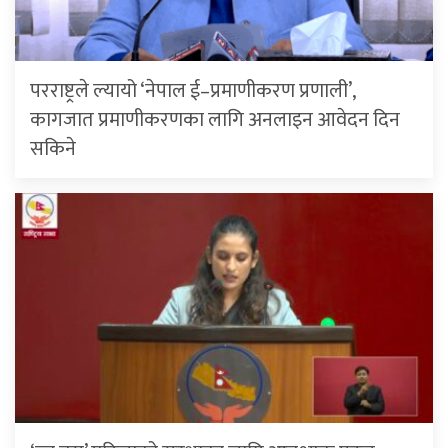
परराष्ट्रले ल्यायो ‘नेपाल ई–प्रमाणीकरण प्रणाली’,
कागजात प्रमाणीकरणका लागि अनलाइन आवेदन दिन
सकिने