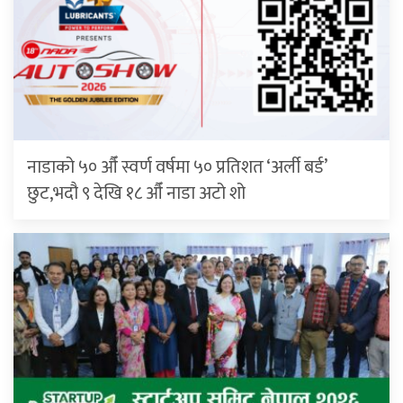
नाडाको ५० औँ स्वर्ण वर्षमा ५० प्रतिशत ‘अर्ली बर्ड’
छुट,भदौ ९ देखि १८ औँ नाडा अटो शो