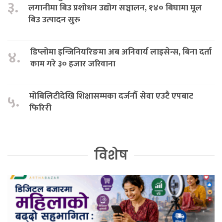
३.
लगानीमा बिउ प्रशोधन उद्योग सञ्चालन, १४० बिघामा मूल
बिउ उत्पादन सुरु
डिप्लोमा इन्जिनियरिङमा अब अनिवार्य लाइसेन्स, बिना दर्ता
४.
काम गरे ३० हजार जरिवाना
मोबिलिटीदेखि शिक्षासम्मका दर्जनौँ सेवा एउटै एपबाट
५.
फिरिरी
विशेष