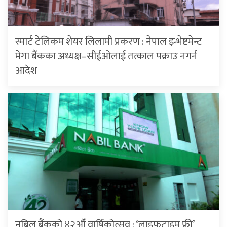
स्मार्ट टेलिकम शेयर लिलामी प्रकरण : नेपाल इन्भेष्टमेन्ट
मेगा बैंकका अध्यक्ष–सीईओलाई तत्काल पक्राउ नगर्न
आदेश
नबिल बैंकको ४२औँ वार्षिकोत्सव : ‘लाइफटाइम फ्री’