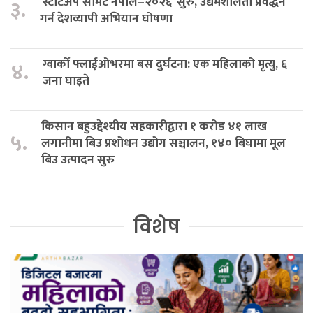
‘स्टार्टअप समिट नेपाल–२०२६’ सुरु, उद्यमशीलता प्रवर्द्धन
३.
गर्न देशव्यापी अभियान घोषणा
ग्वार्को फ्लाईओभरमा बस दुर्घटना: एक महिलाको मृत्यु, ६
४.
जना घाइते
किसान बहुउद्देश्यीय सहकारीद्वारा १ करोड ४१ लाख
५.
लगानीमा बिउ प्रशोधन उद्योग सञ्चालन, १४० बिघामा मूल
बिउ उत्पादन सुरु
विशेष