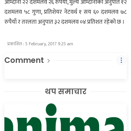
आम्दानी २२ दशमलव २६ रुपैयाँ, मुल्य आम्दानीको अनुपात १२
दशमलव ५८ गुणा, प्रतिशेयर नेटवर्थ १ सय ६० दशमलव ७८
रुपैयाँ र तरलता अनुपात ३२ दशमलव ०४ प्रतिशत रहेको छ ।
प्रकाशित : 5 February, 2017 9:25 am
Comment
थप समाचार