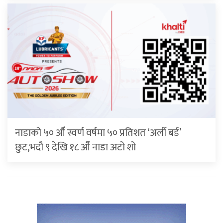
नाडाको ५० औँ स्वर्ण वर्षमा ५० प्रतिशत ‘अर्ली बर्ड’
छुट,भदौ ९ देखि १८ औँ नाडा अटो शो