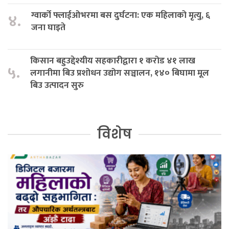
ग्वार्को फ्लाईओभरमा बस दुर्घटना: एक महिलाको मृत्यु, ६
४.
जना घाइते
किसान बहुउद्देश्यीय सहकारीद्वारा १ करोड ४१ लाख
५.
लगानीमा बिउ प्रशोधन उद्योग सञ्चालन, १४० बिघामा मूल
बिउ उत्पादन सुरु
विशेष