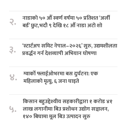
नाडाको ५० औँ स्वर्ण वर्षमा ५० प्रतिशत ‘अर्ली
२.
बर्ड’ छुट,भदौ ९ देखि १८ औँ नाडा अटो शो
‘स्टार्टअप समिट नेपाल–२०२६’ सुरु, उद्यमशीलता
३.
प्रवर्द्धन गर्न देशव्यापी अभियान घोषणा
ग्वार्को फ्लाईओभरमा बस दुर्घटना: एक
४.
महिलाको मृत्यु, ६ जना घाइते
किसान बहुउद्देश्यीय सहकारीद्वारा १ करोड ४१
५.
लाख लगानीमा बिउ प्रशोधन उद्योग सञ्चालन,
१४० बिघामा मूल बिउ उत्पादन सुरु