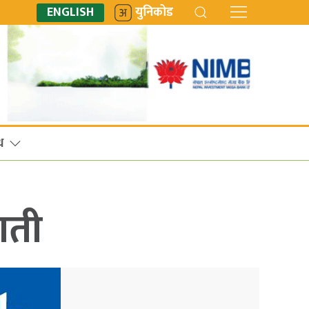
ENGLISH
युनिकोड
ध
गती