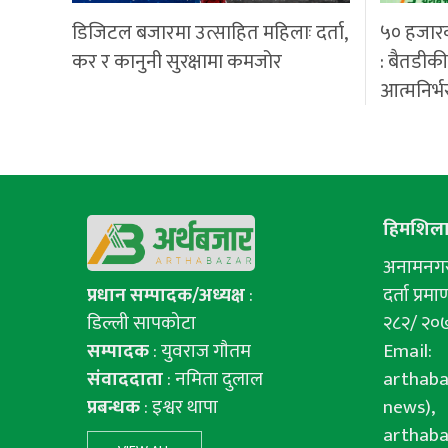
डिजिटल बजारमा उत्साहित महिलाः दर्ता,
५० हजार
कर र कानुनी सुरक्षामा कमजोर
: बैतडीक
आत्मनिर्भ
हिमशिला 
अनामनगर-
प्रधान सम्पादक/अध्यक्ष
:
दर्ता प्रमाण
डिल्ली सापकोटा
२८२/ २०
सम्पादक
: युवराज गाैतम
Email:
संवाददाता
: नमिता दुलाल
arthab
प्रबन्धक
: इश्वर थापा
news),
arthab