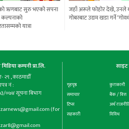
को ऋणबाट सुरु भएको सपना
जहाँ अरूले फोहोर देखे, उनले 
ी कल्पनाको
गोबरबाट उद्यम खडा गर्ने ‘गोवर
रतासम्मको यात्रा
मिडिया कम्पनी प्रा.लि.
साइट 
 २९ , काठमाडौँ
पत्र नं :
गृहपृष्ठ
कुराकानी
७३/०७४ सूचना बिभाग
समाचार
बैंक / वित्त
टिप्स
अर्थ राजनीत
azarnews@gmail.com
(for
सहकारी
विविध
azar8@gmail.com