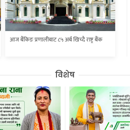
आज बैंकिङ प्रणालीबाट ८५ अर्ब खिच्दै राष्ट्र बैंक
विशेष