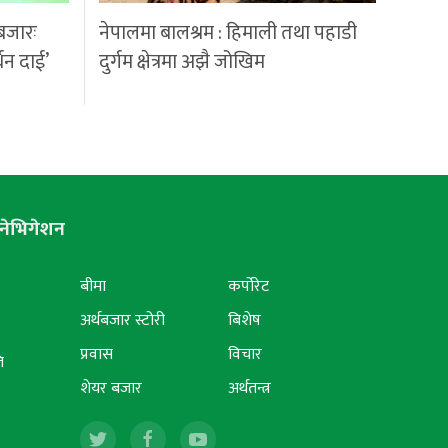
बजारः
नेपालमा बालश्रम : हिमाली तथा पहाडी
्धन दाई’
दुर्गम क्षेत्रमा अझै जोखिम
नेभिगेशन
बीमा
कर्पोरेट
अर्थबजार स्टोरी
बिशेष
प्रवास
विचार
ि
शेयर बजार
अर्थतन्त्र