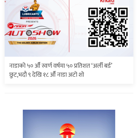
नाडाको ५० औँ स्वर्ण वर्षमा ५० प्रतिशत ‘अर्ली बर्ड’
छुट,भदौ ९ देखि १८ औँ नाडा अटो शो