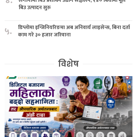
४.
लगानीमा बिउ प्रशोधन उद्योग सञ्चालन, १४० बिघामा मूल
बिउ उत्पादन सुरु
डिप्लोमा इन्जिनियरिङमा अब अनिवार्य लाइसेन्स, बिना दर्ता
५.
काम गरे ३० हजार जरिवाना
विशेष