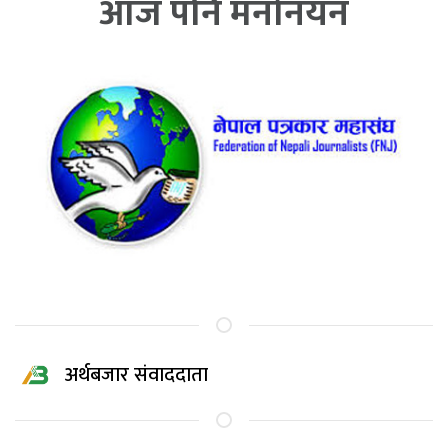
आज पनि मनोनयन
अर्थबजार संवाददाता