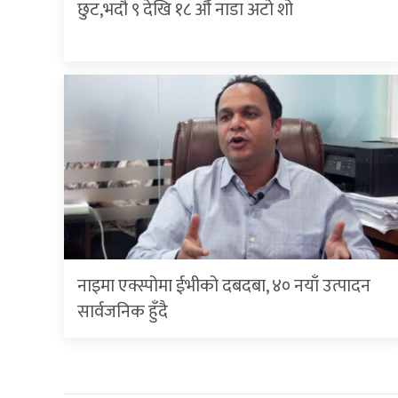
छुट,भदौ ९ देखि १८ औँ नाडा अटो शो
नाइमा एक्स्पोमा ईभीको दबदबा, ४० नयाँ उत्पादन
सार्वजनिक हुँदै