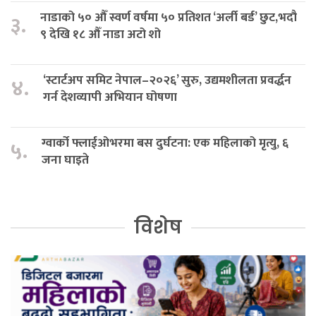
नाडाको ५० औँ स्वर्ण वर्षमा ५० प्रतिशत ‘अर्ली बर्ड’ छुट,भदौ
३.
९ देखि १८ औँ नाडा अटो शो
‘स्टार्टअप समिट नेपाल–२०२६’ सुरु, उद्यमशीलता प्रवर्द्धन
४.
गर्न देशव्यापी अभियान घोषणा
ग्वार्को फ्लाईओभरमा बस दुर्घटना: एक महिलाको मृत्यु, ६
५.
जना घाइते
विशेष