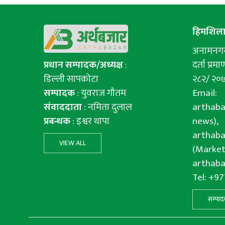
हिमशिला 
अनामनगर-
प्रधान सम्पादक/अध्यक्ष
:
दर्ता प्रमाण
डिल्ली सापकोटा
२८२/ २०
सम्पादक
: युवराज गाैतम
Email:
संवाददाता
: नमिता दुलाल
arthab
प्रबन्धक
: इश्वर थापा
news),
arthab
VIEW ALL
(Market
arthab
Tel: +9
सम्पाद