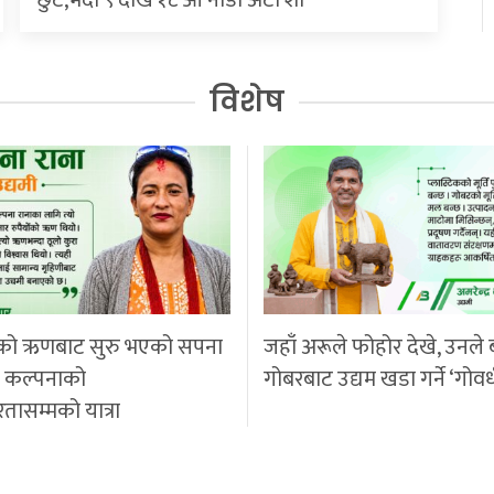
छुट,भदौ ९ देखि १८ औँ नाडा अटो शो
विशेष
को ऋणबाट सुरु भएको सपना
जहाँ अरूले फोहोर देखे, उनले 
ी कल्पनाको
गोबरबाट उद्यम खडा गर्ने ‘गोवर
रतासम्मको यात्रा