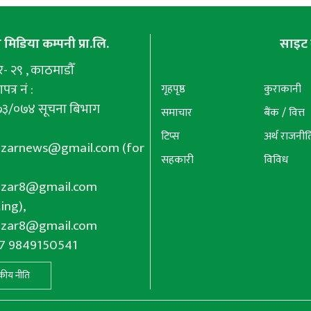
मिडिया कम्पनी प्रा.लि.
साइट 
 २९ , काठमाडौँ
पत्र नं :
गृहपृष्ठ
कुराकानी
७३/०७४ सूचना बिभाग
समाचार
बैंक / वित्त
टिप्स
अर्थ राजनीत
azarnews@gmail.com
(for
सहकारी
विविध
azar8@gmail.com
ing),
azar8@gmail.com
77 9849150541
कीय नीति