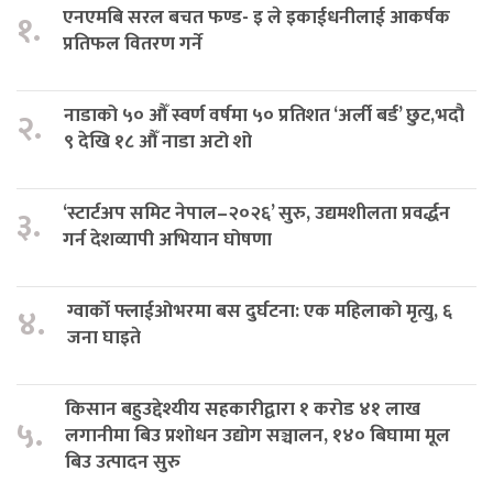
एनएमबि सरल बचत फण्ड- इ ले इकाईधनीलाई आकर्षक
१.
प्रतिफल वितरण गर्ने
नाडाको ५० औँ स्वर्ण वर्षमा ५० प्रतिशत ‘अर्ली बर्ड’ छुट,भदौ
२.
९ देखि १८ औँ नाडा अटो शो
‘स्टार्टअप समिट नेपाल–२०२६’ सुरु, उद्यमशीलता प्रवर्द्धन
३.
गर्न देशव्यापी अभियान घोषणा
ग्वार्को फ्लाईओभरमा बस दुर्घटना: एक महिलाको मृत्यु, ६
४.
जना घाइते
किसान बहुउद्देश्यीय सहकारीद्वारा १ करोड ४१ लाख
५.
लगानीमा बिउ प्रशोधन उद्योग सञ्चालन, १४० बिघामा मूल
बिउ उत्पादन सुरु