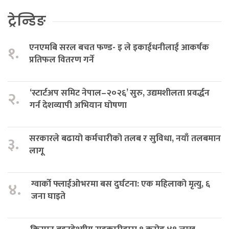
ट्रेन्डिङ
एनएमबि सरल बचत फण्ड- इ ले इकाईधनीलाई आकर्षक
१.
प्रतिफल वितरण गर्ने
‘स्टार्टअप समिट नेपाल–२०२६’ सुरु, उद्यमशीलता प्रवर्द्धन
२.
गर्न देशव्यापी अभियान घोषणा
सरकारले बढायो कर्मचारीको तलब र सुविधा, नयाँ तलबमान
३.
लागू
ग्वार्को फ्लाईओभरमा बस दुर्घटना: एक महिलाको मृत्यु, ६
४.
जना घाइते