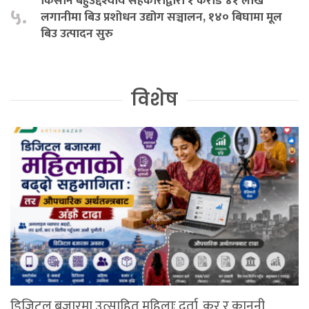
किसान बहुउद्देश्यीय सहकारीद्वारा १ करोड ४१ लाख
५.
लगानीमा बिउ प्रशोधन उद्योग सञ्चालन, १४० बिघामा मूल
बिउ उत्पादन सुरु
विशेष
डिजिटल बजारमा उत्साहित महिलाः दर्ता, कर र कानुनी