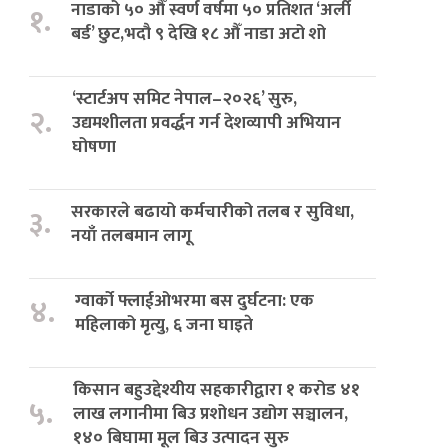
नाडाको ५० औँ स्वर्ण वर्षमा ५० प्रतिशत ‘अर्ली
१.
बर्ड’ छुट,भदौ ९ देखि १८ औँ नाडा अटो शो
‘स्टार्टअप समिट नेपाल–२०२६’ सुरु,
२.
उद्यमशीलता प्रवर्द्धन गर्न देशव्यापी अभियान
घोषणा
सरकारले बढायो कर्मचारीको तलब र सुविधा,
३.
नयाँ तलबमान लागू
ग्वार्को फ्लाईओभरमा बस दुर्घटना: एक
४.
महिलाको मृत्यु, ६ जना घाइते
किसान बहुउद्देश्यीय सहकारीद्वारा १ करोड ४१
५.
लाख लगानीमा बिउ प्रशोधन उद्योग सञ्चालन,
१४० बिघामा मूल बिउ उत्पादन सुरु