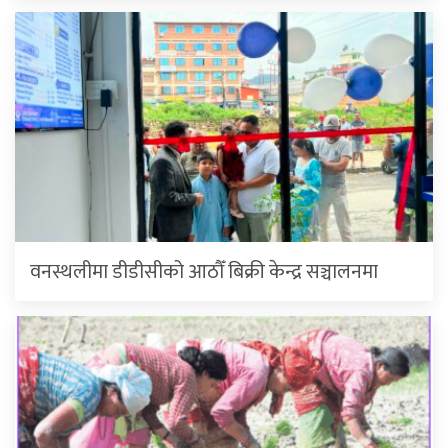
वनस्थलीमा डीडीसीको आठौँ बिक्री केन्द्र सञ्चालनमा