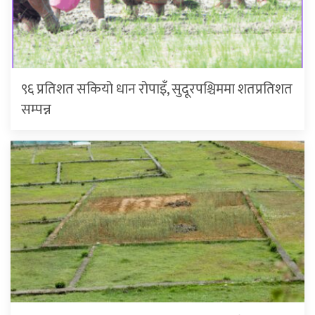
९६ प्रतिशत सकियो धान रोपाइँ, सुदूरपश्चिममा शतप्रतिशत
सम्पन्न