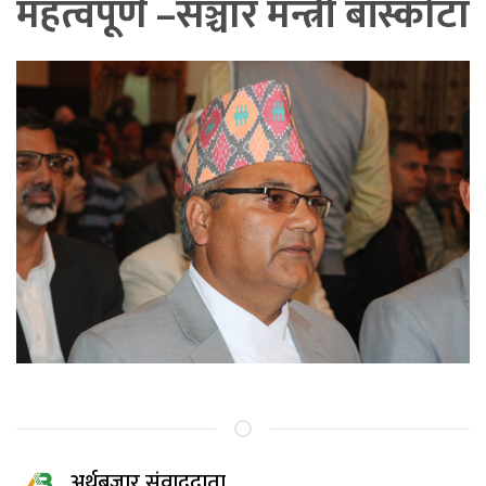
महत्वपूर्ण –सञ्चार मन्त्री बाँस्कोटा
अर्थबजार संवाददाता