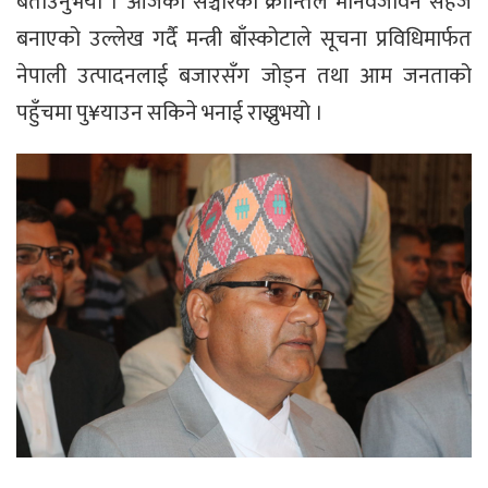
बताउनुभयो । आजको सञ्चारको क्रान्तिले मानवजीवन सहज
बनाएको उल्लेख गर्दै मन्त्री बाँस्कोटाले सूचना प्रविधिमार्फत
नेपाली उत्पादनलाई बजारसँग जोड्न तथा आम जनताको
पहुँचमा पु¥याउन सकिने भनाई राख्नुभयो ।