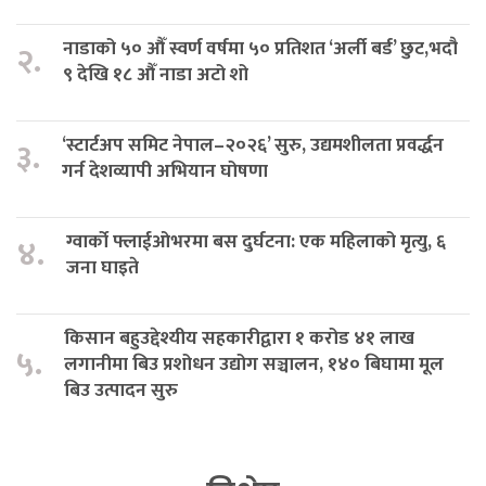
नाडाको ५० औँ स्वर्ण वर्षमा ५० प्रतिशत ‘अर्ली बर्ड’ छुट,भदौ
२.
९ देखि १८ औँ नाडा अटो शो
‘स्टार्टअप समिट नेपाल–२०२६’ सुरु, उद्यमशीलता प्रवर्द्धन
३.
गर्न देशव्यापी अभियान घोषणा
ग्वार्को फ्लाईओभरमा बस दुर्घटना: एक महिलाको मृत्यु, ६
४.
जना घाइते
किसान बहुउद्देश्यीय सहकारीद्वारा १ करोड ४१ लाख
५.
लगानीमा बिउ प्रशोधन उद्योग सञ्चालन, १४० बिघामा मूल
बिउ उत्पादन सुरु