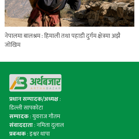
नेपालमा बालश्रम : हिमाली तथा पहाडी दुर्गम क्षेत्रमा अझै
जोखिम
प्रधान सम्पादक/अध्यक्ष
:
डिल्ली सापकोटा
सम्पादक
: युवराज गाैतम
संवाददाता
: नमिता दुलाल
प्रबन्धक
: इश्वर थापा