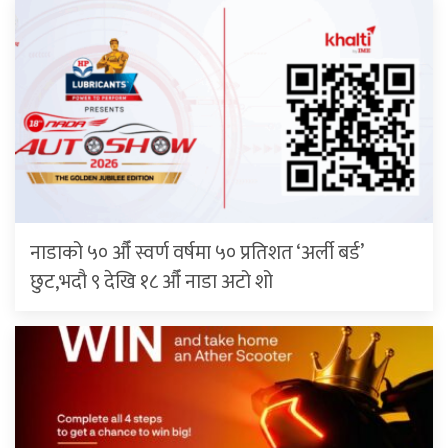
नाडाको ५० औँ स्वर्ण वर्षमा ५० प्रतिशत ‘अर्ली बर्ड’
छुट,भदौ ९ देखि १८ औँ नाडा अटो शो