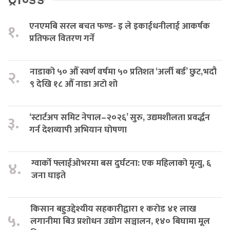
एनएमबि सरल बचत फण्ड- इ ले इकाईधनीलाई आकर्षक
१.
प्रतिफल वितरण गर्ने
नाडाको ५० औँ स्वर्ण वर्षमा ५० प्रतिशत ‘अर्ली बर्ड’ छुट,भदौ
२.
९ देखि १८ औँ नाडा अटो शो
‘स्टार्टअप समिट नेपाल–२०२६’ सुरु, उद्यमशीलता प्रवर्द्धन
३.
गर्न देशव्यापी अभियान घोषणा
ग्वार्को फ्लाईओभरमा बस दुर्घटना: एक महिलाको मृत्यु, ६
४.
जना घाइते
किसान बहुउद्देश्यीय सहकारीद्वारा १ करोड ४१ लाख
५.
लगानीमा बिउ प्रशोधन उद्योग सञ्चालन, १४० बिघामा मूल