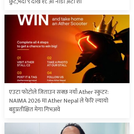
छुट,भदौ ९ देखि १८ औँ नाडा अटो शो
एउटा फोटोले जिताउन सक्छ नयाँ Ather स्कुटर:
NAIMA 2026 मा Ather Nepal ले फेरि ल्यायो
बहुप्रतीक्षित मेगा गिभअवे