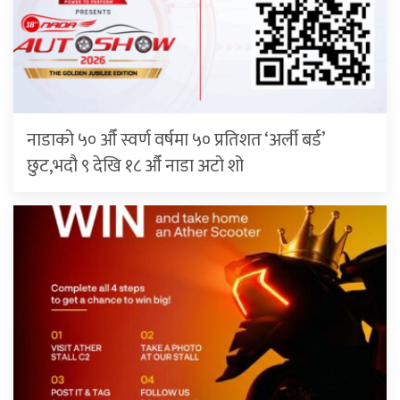
नाडाको ५० औँ स्वर्ण वर्षमा ५० प्रतिशत ‘अर्ली बर्ड’
छुट,भदौ ९ देखि १८ औँ नाडा अटो शो