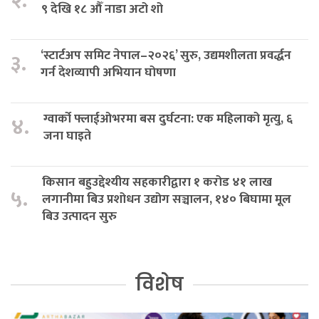
२.
९ देखि १८ औँ नाडा अटो शो
‘स्टार्टअप समिट नेपाल–२०२६’ सुरु, उद्यमशीलता प्रवर्द्धन
३.
गर्न देशव्यापी अभियान घोषणा
ग्वार्को फ्लाईओभरमा बस दुर्घटना: एक महिलाको मृत्यु, ६
४.
जना घाइते
किसान बहुउद्देश्यीय सहकारीद्वारा १ करोड ४१ लाख
५.
लगानीमा बिउ प्रशोधन उद्योग सञ्चालन, १४० बिघामा मूल
बिउ उत्पादन सुरु
विशेष