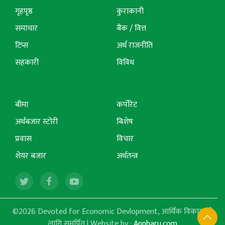
गृहपृष्ठ
कुराकानी
समाचार
बैंक / वित्त
टिप्स
अर्थ राजनीति
सहकारी
विविध
बीमा
कर्पोरेट
अर्थबजार स्टोरी
बिशेष
प्रवास
विचार
शेयर बजार
अर्थतन्त्र
©2026 Devoted for Economic Devlopment, आर्थिक विकासको
लागि समर्पित | Website by :
Appharu.com