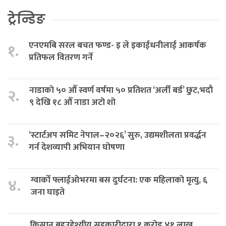
ट्रेन्डिङ
एनएमबि सरल बचत फण्ड- इ ले इकाईधनीलाई आकर्षक
१.
प्रतिफल वितरण गर्ने
नाडाको ५० औँ स्वर्ण वर्षमा ५० प्रतिशत ‘अर्ली बर्ड’ छुट,भदौ
२.
९ देखि १८ औँ नाडा अटो शो
‘स्टार्टअप समिट नेपाल–२०२६’ सुरु, उद्यमशीलता प्रवर्द्धन
३.
गर्न देशव्यापी अभियान घोषणा
ग्वार्को फ्लाईओभरमा बस दुर्घटना: एक महिलाको मृत्यु, ६
४.
जना घाइते
किसान बहुउद्देश्यीय सहकारीद्वारा १ करोड ४१ लाख