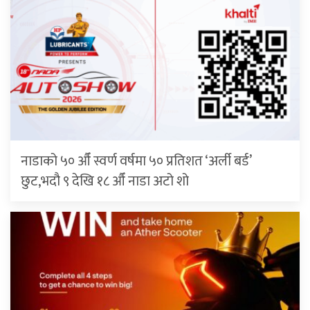
नाडाको ५० औँ स्वर्ण वर्षमा ५० प्रतिशत ‘अर्ली बर्ड’
छुट,भदौ ९ देखि १८ औँ नाडा अटो शो