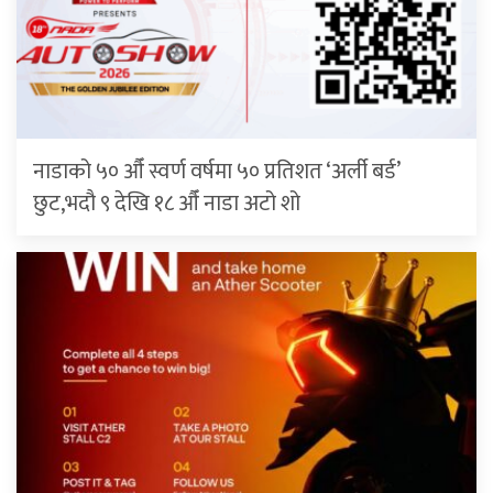
नाडाको ५० औँ स्वर्ण वर्षमा ५० प्रतिशत ‘अर्ली बर्ड’
छुट,भदौ ९ देखि १८ औँ नाडा अटो शो