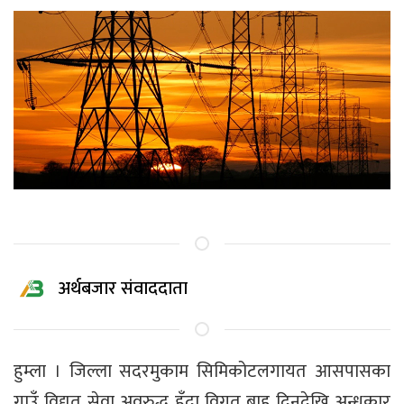
अर्थबजार संवाददाता
हुम्ला । जिल्ला सदरमुकाम सिमिकोटलगायत आसपासका
गाउँ विद्युत् सेवा अवरुद्ध हुँदा विगत बाह्र दिनदेखि अन्धकार