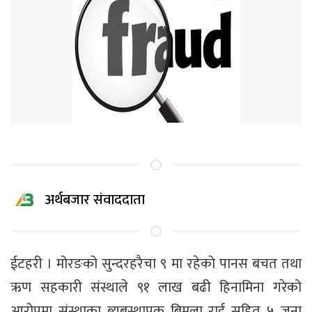
अर्थबजार संवाददाता
ईटहरी । मोरङको सुन्दरहरैचा ९ मा रहेको पानस बचत तथा
ऋण सहकारी संस्थाले ९१ लाख बढी हिनामिना गरेको
आरोपमा संस्थाका ब्यबस्थापक बिमला राई सहित ५ जना