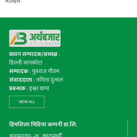
जोखिम
प्रधान सम्पादक/अध्यक्ष
:
डिल्ली सापकोटा
सम्पादक
: युवराज गाैतम
संवाददाता
: नमिता दुलाल
प्रबन्धक
: इश्वर थापा
VIEW ALL
हिमशिला मिडिया कम्पनी प्रा.लि.
अनामनगर- २९ , काठमाडौँ