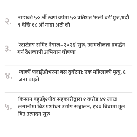
नाडाको ५० औँ स्वर्ण वर्षमा ५० प्रतिशत ‘अर्ली बर्ड’ छुट,भदौ
२.
९ देखि १८ औँ नाडा अटो शो
‘स्टार्टअप समिट नेपाल–२०२६’ सुरु, उद्यमशीलता प्रवर्द्धन
३.
गर्न देशव्यापी अभियान घोषणा
ग्वार्को फ्लाईओभरमा बस दुर्घटना: एक महिलाको मृत्यु, ६
४.
जना घाइते
किसान बहुउद्देश्यीय सहकारीद्वारा १ करोड ४१ लाख
५.
लगानीमा बिउ प्रशोधन उद्योग सञ्चालन, १४० बिघामा मूल
बिउ उत्पादन सुरु