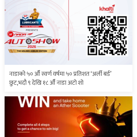
नाडाको ५० औँ स्वर्ण वर्षमा ५० प्रतिशत ‘अर्ली बर्ड’
छुट,भदौ ९ देखि १८ औँ नाडा अटो शो