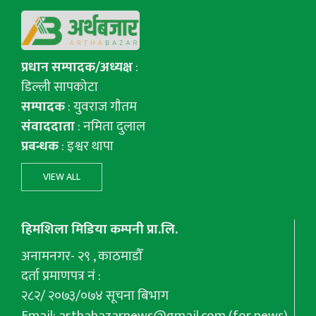
प्रधान सम्पादक/अध्यक्ष
:
डिल्ली सापकोटा
सम्पादक
: युवराज गाैतम
संवाददाता
: नमिता दुलाल
प्रबन्धक
: इश्वर थापा
VIEW ALL
हिमशिला मिडिया कम्पनी प्रा.लि.
अनामनगर- २९ , काठमाडौँ
दर्ता प्रमाणपत्र नं :
२८२/ २०७३/०७४ सूचना बिभाग
Email:
arthabazarnews@gmail.com
(for news),