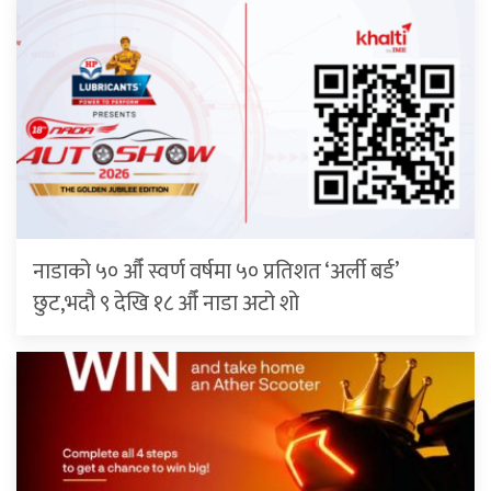
नाडाको ५० औँ स्वर्ण वर्षमा ५० प्रतिशत ‘अर्ली बर्ड’
छुट,भदौ ९ देखि १८ औँ नाडा अटो शो