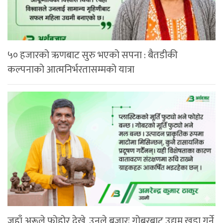
५० हजारको ऋणबाट सुरु भएको सपना : बैतडीकी
कल्पनाको आत्मनिर्भरतासम्मको यात्रा
जहाँ अरूले फोहोर देखे, उनले बजारः गोबरबाट उद्यम खडा गर्ने