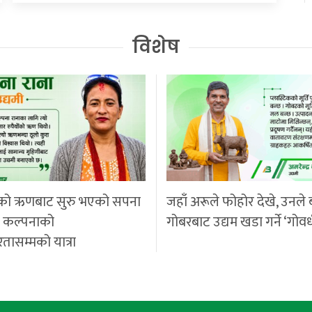
विशेष
को ऋणबाट सुरु भएको सपना
जहाँ अरूले फोहोर देखे, उनले 
ी कल्पनाको
गोबरबाट उद्यम खडा गर्ने ‘गोवर
रतासम्मको यात्रा