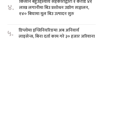
किसान बहुउद्देश्यीय सहकारीद्वारा १ करोड ४१
४.
लाख लगानीमा बिउ प्रशोधन उद्योग सञ्चालन,
१४० बिघामा मूल बिउ उत्पादन सुरु
डिप्लोमा इन्जिनियरिङमा अब अनिवार्य
५.
लाइसेन्स, बिना दर्ता काम गरे ३० हजार जरिवाना