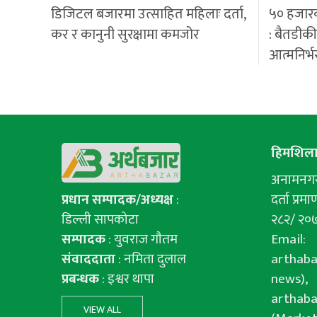
डिजिटल बजारमा उत्साहित महिलाः दर्ता,
५० हजार
कर र कानुनी सुरक्षामा कमजोर
: बैतडीक
आत्मनिर्भ
हिमशिला 
अनामनगर-
प्रधान सम्पादक/अध्यक्ष
:
दर्ता प्रमाण
डिल्ली सापकोटा
२८२/ २०
सम्पादक
: युवराज गाैतम
Email:
संवाददाता
: नमिता दुलाल
arthab
प्रबन्धक
: इश्वर थापा
news),
arthab
VIEW ALL