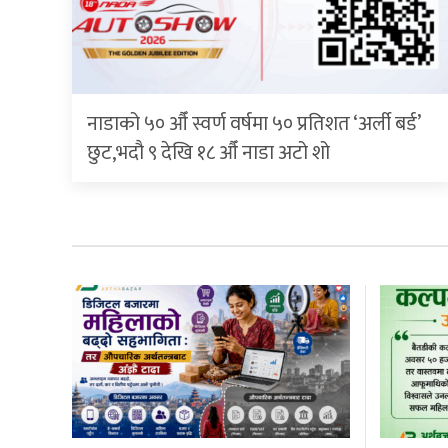
नाडाको ५० औँ स्वर्ण वर्षमा ५० प्रतिशत ‘अर्ली बर्ड’
छुट,भदौ ९ देखि १८ औँ नाडा अटो शो