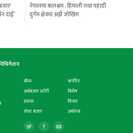
बजारः
नेपालमा बालश्रम : हिमाली तथा पहाडी
्धन दाई’
दुर्गम क्षेत्रमा अझै जोखिम
नेभिगेशन
बीमा
कर्पोरेट
अर्थबजार स्टोरी
बिशेष
प्रवास
विचार
ि
शेयर बजार
अर्थतन्त्र