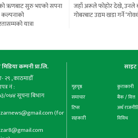
को ऋणबाट सुरु भएको सपना
जहाँ अरूले फोहोर देखे, उनले 
ी कल्पनाको
गोबरबाट उद्यम खडा गर्ने ‘गोवर
रतासम्मको यात्रा
मिडिया कम्पनी प्रा.लि.
साइट 
 २९ , काठमाडौँ
पत्र नं :
गृहपृष्ठ
कुराकानी
७३/०७४ सूचना बिभाग
समाचार
बैंक / वित्त
टिप्स
अर्थ राजनीत
azarnews@gmail.com
(for
सहकारी
विविध
azar8@gmail.com