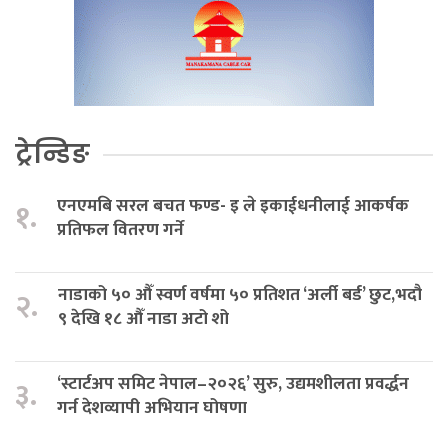
ट्रेन्डिङ
एनएमबि सरल बचत फण्ड- इ ले इकाईधनीलाई आकर्षक
१.
प्रतिफल वितरण गर्ने
नाडाको ५० औँ स्वर्ण वर्षमा ५० प्रतिशत ‘अर्ली बर्ड’ छुट,भदौ
२.
९ देखि १८ औँ नाडा अटो शो
‘स्टार्टअप समिट नेपाल–२०२६’ सुरु, उद्यमशीलता प्रवर्द्धन
३.
गर्न देशव्यापी अभियान घोषणा