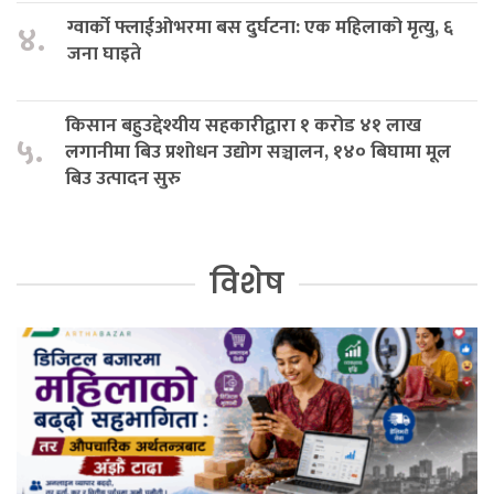
ग्वार्को फ्लाईओभरमा बस दुर्घटना: एक महिलाको मृत्यु, ६
४.
जना घाइते
किसान बहुउद्देश्यीय सहकारीद्वारा १ करोड ४१ लाख
५.
लगानीमा बिउ प्रशोधन उद्योग सञ्चालन, १४० बिघामा मूल
बिउ उत्पादन सुरु
विशेष