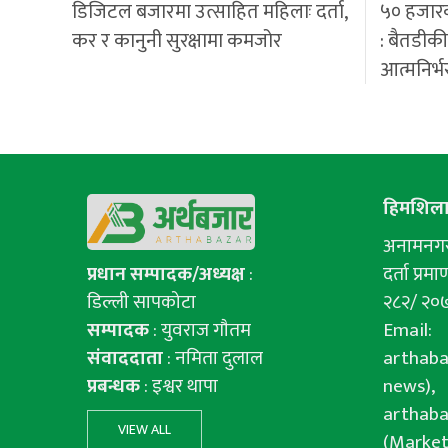
डिजिटल बजारमा उत्साहित महिलाः दर्ता,
५० हजार
कर र कानुनी सुरक्षामा कमजोर
: बैतडीक
आत्मनिर्भ
हिमशिला 
अनामनगर-
प्रधान सम्पादक/अध्यक्ष
:
दर्ता प्रमाण
डिल्ली सापकोटा
२८२/ २०
सम्पादक
: युवराज गाैतम
Email:
संवाददाता
: नमिता दुलाल
arthab
प्रबन्धक
: इश्वर थापा
news),
arthab
VIEW ALL
(Market