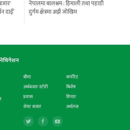
बजारः
नेपालमा बालश्रम : हिमाली तथा पहाडी
्धन दाई’
दुर्गम क्षेत्रमा अझै जोखिम
नेभिगेशन
बीमा
कर्पोरेट
अर्थबजार स्टोरी
बिशेष
प्रवास
विचार
ि
शेयर बजार
अर्थतन्त्र