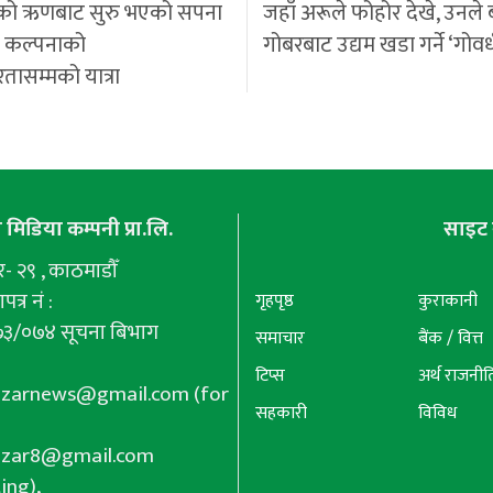
को ऋणबाट सुरु भएको सपना
जहाँ अरूले फोहोर देखे, उनले 
ी कल्पनाको
गोबरबाट उद्यम खडा गर्ने ‘गोवर
रतासम्मको यात्रा
मिडिया कम्पनी प्रा.लि.
साइट 
 २९ , काठमाडौँ
पत्र नं :
गृहपृष्ठ
कुराकानी
७३/०७४ सूचना बिभाग
समाचार
बैंक / वित्त
टिप्स
अर्थ राजनीत
azarnews@gmail.com
(for
सहकारी
विविध
azar8@gmail.com
ing),