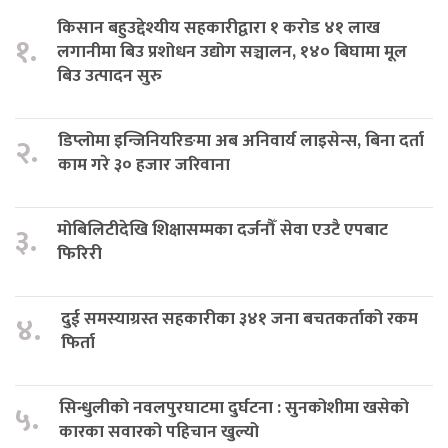
किसान बहुउद्देश्यीय सहकारीद्वारा १ करोड ४१ लाख
१.
लगानीमा बिउ प्रशोधन उद्योग सञ्चालन, १४० बिघामा मूल
बिउ उत्पादन सुरु
डिप्लोमा इन्जिनियरिङमा अब अनिवार्य लाइसेन्स, बिना दर्ता
२.
काम गरे ३० हजार जरिवाना
मोबिलिटीदेखि शिक्षासम्मका दर्जनौँ सेवा एउटै एपबाट
३.
फिरिरी
दुई समस्याग्रस्त सहकारीका ३४१ जना बचतकर्ताको रकम
४.
फिर्ता
सिन्धुलीको नवलपुरघाटमा दुर्घटना : सुनकोशीमा खसेको
५.
कारका सवारको पहिचान खुल्यो